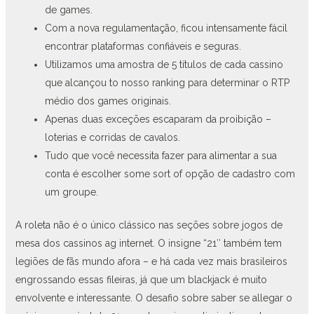
de games.
Com a nova regulamentação, ficou intensamente fácil
encontrar plataformas confiáveis e seguras.
Utilizamos uma amostra de 5 títulos de cada cassino
que alcançou to nosso ranking para determinar o RTP
médio dos games originais.
Apenas duas exceções escaparam da proibição –
loterias e corridas de cavalos.
Tudo que você necessita fazer para alimentar a sua
conta é escolher some sort of opção de cadastro com
um groupe.
A roleta não é o único clássico nas seções sobre jogos de
mesa dos cassinos ag internet. O insigne “21″ também tem
legiões de fãs mundo afora – e há cada vez mais brasileiros
engrossando essas fileiras, já que um blackjack é muito
envolvente e interessante. O desafio sobre saber se allegar o