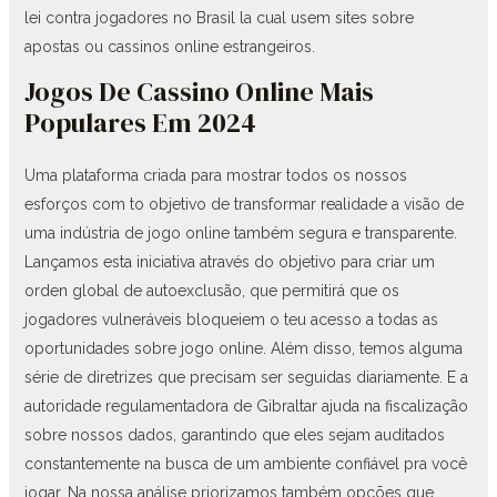
lei contra jogadores no Brasil la cual usem sites sobre
apostas ou cassinos online estrangeiros.
Jogos De Cassino Online Mais
Populares Em 2024
Uma plataforma criada para mostrar todos os nossos
esforços com to objetivo de transformar realidade a visão de
uma indústria de jogo online também segura e transparente.
Lançamos esta iniciativa através do objetivo para criar um
orden global de autoexclusão, que permitirá que os
jogadores vulneráveis bloqueiem o teu acesso a todas as
oportunidades sobre jogo online. Além disso, temos alguma
série de diretrizes que precisam ser seguidas diariamente. E a
autoridade regulamentadora de Gibraltar ajuda na fiscalização
sobre nossos dados, garantindo que eles sejam auditados
constantemente na busca de um ambiente confiável pra você
jogar. Na nossa análise priorizamos também opções que