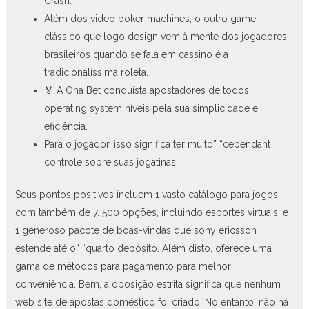
Crash.
Além dos video poker machines, o outro game
clássico que logo design vem à mente dos jogadores
brasileiros quando se fala em cassino é a
tradicionalíssima roleta.
🏅 A Ona Bet conquista apostadores de todos
operating system níveis pela sua simplicidade e
eficiência.
Para o jogador, isso significa ter muito” “cependant
controle sobre suas jogatinas.
Seus pontos positivos incluem 1 vasto catálogo para jogos
com também de 7. 500 opções, incluindo esportes virtuais, e
1 generoso pacote de boas-vindas que sony ericsson
estende até o” “quarto depósito. Além disto, oferece uma
gama de métodos para pagamento para melhor
conveniência. Bem, a oposição estrita significa que nenhum
web site de apostas doméstico foi criado. No entanto, não há