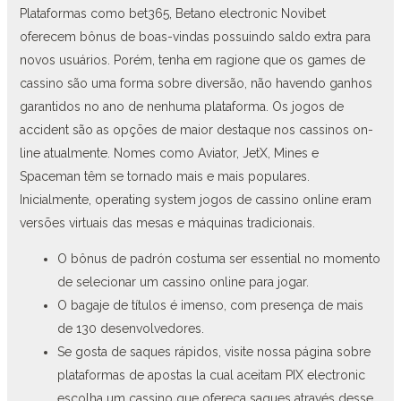
Plataformas como bet365, Betano electronic Novibet
oferecem bônus de boas-vindas possuindo saldo extra para
novos usuários. Porém, tenha em ragione que os games de
cassino são uma forma sobre diversão, não havendo ganhos
garantidos no ano de nenhuma plataforma. Os jogos de
accident são as opções de maior destaque nos cassinos on-
line atualmente. Nomes como Aviator, JetX, Mines e
Spaceman têm se tornado mais e mais populares.
Inicialmente, operating system jogos de cassino online eram
versões virtuais das mesas e máquinas tradicionais.
O bônus de padrón costuma ser essential no momento
de selecionar um cassino online para jogar.
O bagaje de títulos é imenso, com presença de mais
de 130 desenvolvedores.
Se gosta de saques rápidos, visite nossa página sobre
plataformas de apostas la cual aceitam PIX electronic
escolha um cassino que ofereça saques através desse