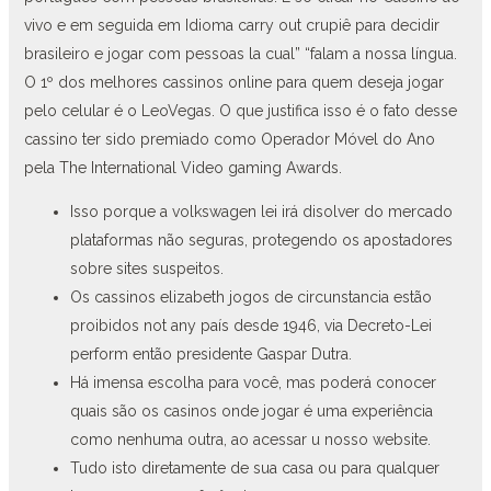
vivo e em seguida em Idioma carry out crupiê para decidir
brasileiro e jogar com pessoas la cual” “falam a nossa língua.
O 1º dos melhores cassinos online para quem deseja jogar
pelo celular é o LeoVegas. O que justifica isso é o fato desse
cassino ter sido premiado como Operador Móvel do Ano
pela The International Video gaming Awards.
Isso porque a volkswagen lei irá disolver do mercado
plataformas não seguras, protegendo os apostadores
sobre sites suspeitos.
Os cassinos elizabeth jogos de circunstancia estão
proibidos not any país desde 1946, via Decreto-Lei
perform então presidente Gaspar Dutra.
Há imensa escolha para você, mas poderá conocer
quais são os casinos onde jogar é uma experiência
como nenhuma outra, ao acessar u nosso website.
Tudo isto diretamente de sua casa ou para qualquer