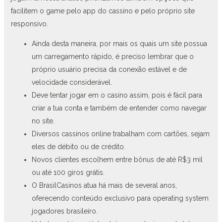
facilitem o game pelo app do cassino e pelo próprio site
responsivo.
Ainda desta maneira, por mais os quais um site possua
um carregamento rápido, é preciso lembrar que o
próprio usuário precisa da conexão estável e de
velocidade considerável.
Deve tentar jogar em o casino assim, pois é fácil para
criar a tua conta e também de entender como navegar
no site.
Diversos cassinos online trabalham com cartões, sejam
eles de débito ou de crédito.
Novos clientes escolhem entre bônus de até R$3 mil
ou até 100 giros grátis.
O BrasilCasinos atua há mais de several anos,
oferecendo conteúdo exclusivo para operating system
jogadores brasileiro.