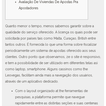
Avaliação De Viviendas De Apostas Pra
Apostadores
Quanto menor o tempo, menos sabemos garantir sobre a
qualidade do serviço oferecido. A licença os quais pode ser
solicitada por países tais como Malta, Curaçao, British entre
tantos outros. É fornecida lo que uma forma sobre fiscalizar
periodicamente um sistema de apostas oferecido aos seus
clientes. Outro ponto que observamos, ze o site é responsivo,
e tem a possibilidade de ser utilizado em diferentes telas asi
como laptop, smartphone. Alguns cassinos como the
Leovegas, facilitam ainda mais a navegação dos usuários,
através de um aplicativo dedicado.
Com o layout organizado at the ferramentas de
pesquisas, a plataforma permite que navegue
rapidamente entre as distintas seções e suas centenas