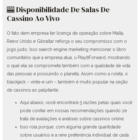
🎰 Disponibilidade De Salas De
Cassino Ao Vivo
O fato dem empresa ter licença de operação sobre Malta,
Reino Unido e Gibraltar reforça o seu compromisso com o
jogo justo. Isso search engine marketing mencionar o libro
comunitário que a empresa atua, u PlayltForward, mostrando
o qual ela se compromete também com a qualidade de vida
das pessoas e possuindo o planeta. Assim como a roleta, o
blackjack – vinte-e-um – também é muito popular na seção
de cassinos ao palpitante.
Aqui abaixo, você encontrará 5 razões pelas quais você
pode confiar em nossas recomendações quando ze
trata de avaliações e análises sobre cassinos online.
Isso rola porque, com alguma grande quantidade
sobre usuários e a new preferência individual de cada