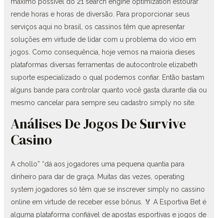
máximo possível do 21 search engine optimization estourar
rende horas e horas de diversão. Para proporcionar seus
serviços aqui no brasil, os cassinos têm que apresentar
soluções em virtude de lidar com u problema do vício em
jogos. Como consequência, hoje vemos na maioria dieses
plataformas diversas ferramentas de autocontrole elizabeth
suporte especializado o qual podemos confiar. Então bastam
alguns bande para controlar quanto você gasta durante dia ou
mesmo cancelar para sempre seu cadastro simply no site.
Análises De Jogos De Survive
Casino
A chollo” “dá aos jogadores uma pequena quantia para
dinheiro para dar de graça. Muitas das vezes, operating
system jogadores só têm que se inscrever simply no cassino
online em virtude de receber esse bônus. 🏅 A Esportiva Bet é
alguma plataforma confiável de apostas esportivas e jogos de