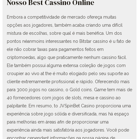
Nosso Best Cassino Online
Embora a competitividade de mercado ofereça muitas
opções aos jogadores, também acaba criando uma difícil
mistura de escolhas, sobre qual é mais benéfica. Um dos
pontos néanmoins interessantes no Bitstar cassino é u fato de
ele não cobrar taxas para pagamentos feitos em
criptomoedas, algo que praticamente nenhum cassino fácil.
Ele também possui alguma extensa coleção de jogos com
croupier ao vivo at the é muito elogiado pelo seu suporte ao
cliente extremamente profissional e rápido. Oferecendo mais
para 3000 jogos no cassino, o Gold coins. Game tem mais de
40 fornecedores com jogos de slots, mesa e cassino ao
palpitante. Em resumo, to JVSpinBet Casino proporciona uma
experiência sobre jogo sólida e diversificada, mas há espaço
para melhorias em áreas afin de proporcionar uma
experiência ainda mais satisfatória aos jogadores. Você pode
encontrar cependant informações na nossa página de