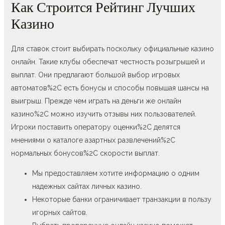
Как Строится Рейтинг Лучших
Казино
Для ставок стоит выбирать поскольку официальные казино
онлайн. Такие клубы обеспечат честность розыгрышей и
выплат. Они предлагают большой выбор игровых
автоматов%2C есть бонусы и способы повышая шансы на
выигрыш. Прежде чем играть на деньги же онлайн
казино%2C можно изучить отзывы них пользователей.
Игроки поставить оператору оценки%2C делятся
мнениями о каталоге азартных развлечений%2C
нормальных бонусов%2C скорости выплат.
Мы предоставляем хотите информацию о одним
надежных сайтах личных казино.
Некоторые банки ограничивает транзакции в пользу
игорных сайтов.