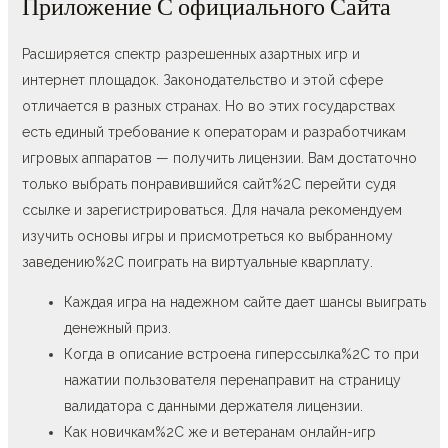
Приложение С официального Сайта
Расширяется спектр разрешенных азартных игр и
интернет площадок. Законодательство и этой сфере
отличается в разных странах. Но во этих государствах
есть единый требование к операторам и разработчикам
игровых аппаратов — получить лицензии. Вам достаточно
только выбрать понравившийся сайт%2C перейти судя
ссылке и зарегистрироваться. Для начала рекомендуем
изучить основы игры и присмотреться ко выбранному
заведению%2C поиграть на виртуальные кварплату.
Каждая игра на надежном сайте дает шансы выиграть
денежный приз.
Когда в описание встроена гиперссылка%2C то при
нажатии пользователя перенаправит на страницу
валидатора с данными держателя лицензии.
Как новичкам%2C же и ветеранам онлайн-игр