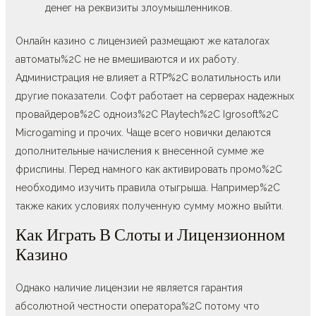
денег на реквизиты злоумышленников.
Онлайн казино с лицензией размещают же каталогах
автоматы%2C не не вмешиваются и их работу.
Администрация не влияет а RTP%2C волатильность или
другие показатели. Софт работает на серверах надежных
провайдеров%2C одноиз%2C Playtech%2C Igrosoft%2C
Microgaming и прочих. Чаще всего новички делаются
дополнительные начисления к внесенной сумме же
фриспины. Перед намного как активировать промо%2C
необходимо изучить правила отыгрыша. Например%2C
также каких условиях полученную сумму можно выйти.
Как Играть В Слоты и Лицензионном
Казино
Однако наличие лицензии не является гарантия
абсолютной честности оператора%2C потому что