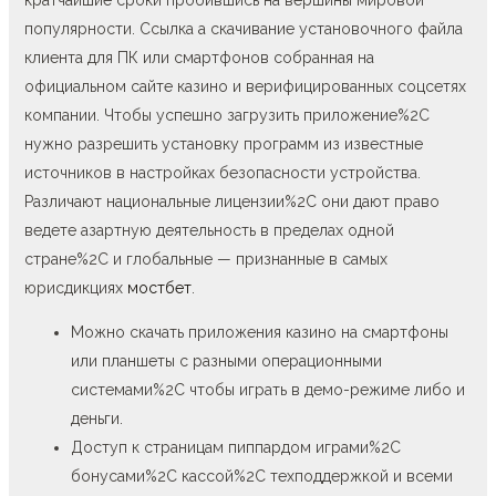
популярности. Ссылка а скачивание установочного файла
клиента для ПК или смартфонов собранная на
официальном сайте казино и верифицированных соцсетях
компании. Чтобы успешно загрузить приложение%2C
нужно разрешить установку программ из известные
источников в настройках безопасности устройства.
Различают национальные лицензии%2C они дают право
ведете азартную деятельность в пределах одной
стране%2C и глобальные — признанные в самых
юрисдикциях
мостбет
.
Можно скачать приложения казино на смартфоны
или планшеты с разными операционными
системами%2C чтобы играть в демо-режиме либо и
деньги.
Доступ к страницам пиппардом играми%2C
бонусами%2C кассой%2C техподдержкой и всеми