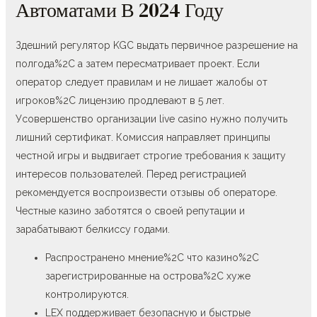
Автоматами В 2024 Году
Здешний регулятор KGC выдать первичное разрешение на
полгода%2C а затем пересматривает проект. Если
оператор следует правилам и не лишает жалобы от
игроков%2C лицензию продлевают в 5 лет.
Усовершенство организации live casino нужно получить
лишний сертификат. Комиссия направляет принципы
честной игры и выдвигает строгие требования к защиту
интересов пользователей. Перед регистрацией
рекомендуется воспроизвести отзывы об операторе.
Честные казино заботятся о своей репутации и
зарабатывают белкиссу годами.
Распространено мнение%2C что казино%2C
зарегистрированные на острова%2C хуже
контролируются.
LEX поддерживает безопасную и быстрые