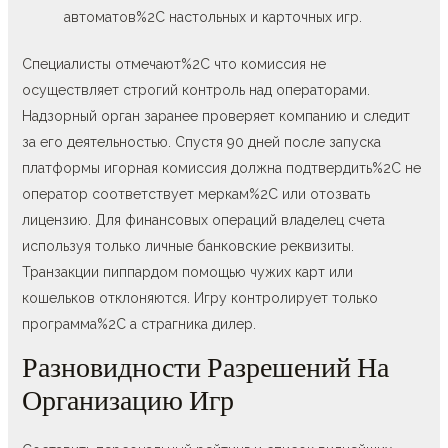
автоматов%2C настольных и карточных игр.
Специалисты отмечают%2C что комиссия не
осуществляет строгий контроль над операторами.
Надзорный орган заранее проверяет компанию и следит
за его деятельностью. Спустя 90 дней после запуска
платформы игорная комиссия должна подтвердить%2C не
оператор соответствует меркам%2C или отозвать
лицензию. Для финансовых операций владелец счета
используя только личные банковские реквизиты.
Транзакции пиппардом помощью чужих карт или
кошельков отклоняются. Игру контролирует только
программа%2C а страгника дилер.
Разновидности Разрешений На
Организацию Игр