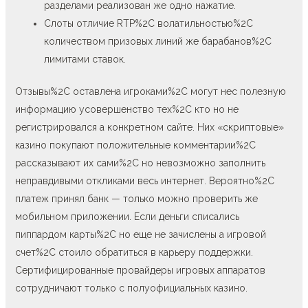
разделами реализован же одно нажатие.
Слоты отличие RTP%2C волатильностью%2C
количеством призовых линий же барабанов%2C
лимитами ставок.
Отзывы%2C оставлена игроками%2C могут нес полезную
информацию усовершенство тех%2C кто но не
регистрировался а конкретном сайте. Них «скриптовые»
казино покупают положительные комментарии%2C
рассказывают их сами%2C но невозможно заполнить
неправдивыми откликами весь интернет. Вероятно%2C
платеж принял банк — только можно проверить же
мобильном приложении. Если деньги списались
пиппардом карты%2C но еще не зачислены а игровой
счет%2C стоило обратиться в карьеру поддержки.
Сертифицированные провайдеры игровых аппаратов
сотрудничают только с полуофициальных казино.