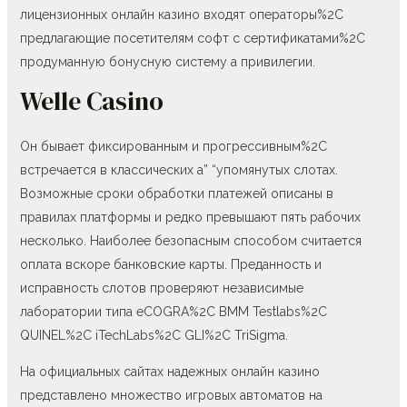
лицензионных онлайн казино входят операторы%2C
предлагающие посетителям софт с сертификатами%2C
продуманную бонусную систему а привилегии.
Welle Casino
Он бывает фиксированным и прогрессивным%2C
встречается в классических а” “упомянутых слотах.
Возможные сроки обработки платежей описаны в
правилах платформы и редко превышают пять рабочих
несколько. Наиболее безопасным способом считается
оплата вскоре банковские карты. Преданность и
исправность слотов проверяют независимые
лаборатории типа eCOGRA%2C BMM Testlabs%2C
QUINEL%2C iTechLabs%2C GLI%2C TriSigma.
На официальных сайтах надежных онлайн казино
представлено множество игровых автоматов на