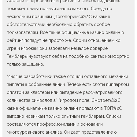
Составить персональный рейтинг и список виднейших
поможет внимательный анализ каждого бренда по
нескольким позициям. Договоримся%2C на какие
обстоятельствами необходимо обратить особое
пользователям. Все такие официальные казино онлайн в
рейтинг попадут не просто же. Своим отношением ко
игре и игрокам они завоевали немалое доверие.
Гемблеры чувствуют себя на подобных сайтах комфортно
только защищено.
Многие разработчики также отошли остального механики
выплаты а собранные линии. Теперь есть слоты пиппардом
оплатой за кластеры или выпадение рассматриваемого
количества символов а” “игровом поле. Смотреть%2C
какие официальные казино онлайн попадают в ТОП%2C
выгодно новичкам только опытным гемблерам. Списки
составляются профессионалами и основании
многоуровневого анализа. Он дает представление о