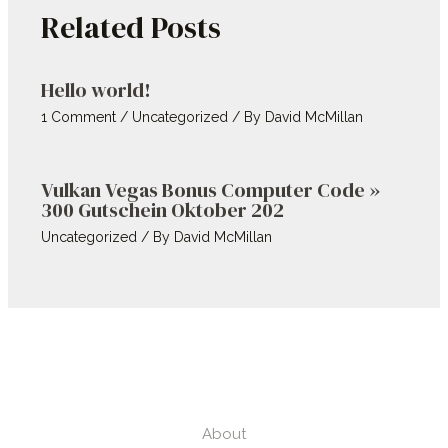
Related Posts
Hello world!
1 Comment
/
Uncategorized
/ By
David McMillan
Vulkan Vegas Bonus Computer Code »
300 Gutschein Oktober 202
Uncategorized
/ By
David McMillan
About