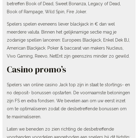
betreffen Book of Dead, Sweet Bonanza, Legacy of Dead,
Book of Rampage, Wild Spin, Fire Joker.
Spelers spelen eveneens liever blackjack in € dan wel
meerdere valuta. Binnen het gelijknamige sectie mag je
zodanige spellen lanceren: Europees Blackjack, Enkel Dek BJ,
American Blackjack. Poker & baccarat van makers Nucleus,
Vivo Gaming, Reevo, NetEnt zijn geenszins minder zo gewild.
Casino promo’s
Spelers van online casino Jack top zijn in staat te stortings- en
no deposit- bonussen opstarten. De voornaamste beloningen
zijn FS en extra fondsen. We bevelen aan om uw eerst inzet
om te optimaliseren zodat de desbetreffende bonussen om
te maximaliseren.
Laten we beneden zo zien richting de desbetreffende
voorhanden voordelen aangeboden aan spelers bij dit tijdstip: