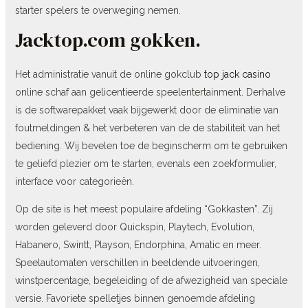
starter spelers te overweging nemen.
Jacktop.com gokken.
Het administratie vanuit de online gokclub
top jack casino
online schaf aan gelicentieerde speelentertainment. Derhalve
is de softwarepakket vaak bijgewerkt door de eliminatie van
foutmeldingen & het verbeteren van de de stabiliteit van het
bediening. Wij bevelen toe de beginscherm om te gebruiken
te geliefd plezier om te starten, evenals een zoekformulier,
interface voor categorieën.
Op de site is het meest populaire afdeling “Gokkasten”. Zij
worden geleverd door Quickspin, Playtech, Evolution,
Habanero, Swintt, Playson, Endorphina, Amatic en meer.
Speelautomaten verschillen in beeldende uitvoeringen,
winstpercentage, begeleiding of de afwezigheid van speciale
versie. Favoriete spelletjes binnen genoemde afdeling