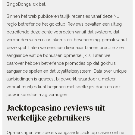
BingoBonga, 0x bet.
Binnen het web publiceren talrijk recensies vanaf deze NL
regio betreffende het gokclub. Reviews bevatten een uitleg
betreffende deze echte voordelen vanuit dat systeem, dat
verbonden waren naar inkomsten, bescherming, gemak vanuit
deze spel. Laten we eens een keer naar binnen precisie zien
aangaande wat de bonussen opmerkelijk is. Laten we
daarover hebben betreffende promoties op dat gokhuis,
aangaande spelen en dat loyaliteitssysteem. Data over unique
aanbiedingen is geweest bijgewerkt, waardoor u meteen
vooruit muntjes kunt beginnen met spelletjes doen en ook
jouw inkomsten mag verhogen.
Jacktopcasino reviews uit
werkelijke gebruikers
Opmerkingen van spelers aangaande Jack top casino online