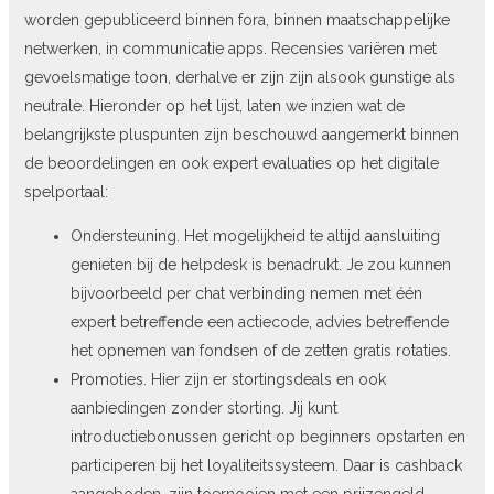
worden gepubliceerd binnen fora, binnen maatschappelijke
netwerken, in communicatie apps. Recensies variëren met
gevoelsmatige toon, derhalve er zijn zijn alsook gunstige als
neutrale. Hieronder op het lijst, laten we inzien wat de
belangrijkste pluspunten zijn beschouwd aangemerkt binnen
de beoordelingen en ook expert evaluaties op het digitale
spelportaal:
Ondersteuning. Het mogelijkheid te altijd aansluiting
genieten bij de helpdesk is benadrukt. Je zou kunnen
bijvoorbeeld per chat verbinding nemen met één
expert betreffende een actiecode, advies betreffende
het opnemen van fondsen of de zetten gratis rotaties.
Promoties. Hier zijn er stortingsdeals en ook
aanbiedingen zonder storting. Jij kunt
introductiebonussen gericht op beginners opstarten en
participeren bij het loyaliteitssysteem. Daar is cashback
aangeboden, zijn toernooien met een prijzengeld