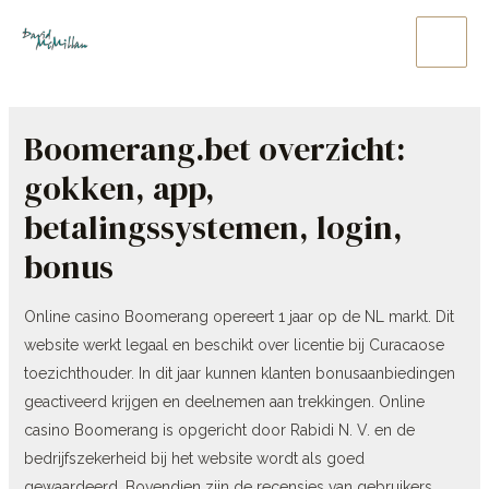
Skip
to
Main
content
Men
Boomerang.bet overzicht:
gokken, app,
betalingssystemen, login,
bonus
Online casino Boomerang opereert 1 jaar op de NL markt. Dit
website werkt legaal en beschikt over licentie bij Curacaose
toezichthouder. In dit jaar kunnen klanten bonusaanbiedingen
geactiveerd krijgen en deelnemen aan trekkingen. Online
casino Boomerang is opgericht door Rabidi N. V. en de
bedrijfszekerheid bij het website wordt als goed
gewaardeerd. Bovendien zijn de recensies van gebruikers