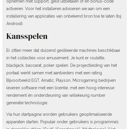
opnemen met support, geld uitbetalen of en bonus-code
activeren. Voor het installeren adviseren we aan om een
installering van applicaties van onbekend bron toe te laten (bij
Android).
Kansspelen
Er zitten meer dat duizend gestileerde machines beschikbaar
in het collecties voor amusement. Je kunt er roulette,
blackjack, baccarat, poker spelen. De projectleiding van het
portaal werkt samen met aanbieders met een rating.
Bijvoorbeeld EGT, Amatic, Playson, Microgaming bedrijven
leveren software met een licentie, met een hoog interesse
rendement én ondersteuning van willekeurig number
generatie technologie.
Via hun startpagina worden gebruikers geoptimaliseerde
apparaten starten. Populair onder gebruikers is programma’s