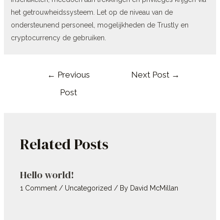
het getrouwheidssysteem. Let op de niveau van de
ondersteunend personeel, mogelijkheden de Trustly en
cryptocurrency de gebruiken.
Post
←
Previous
Next Post
→
navigation
Post
Related Posts
Hello world!
1 Comment
/
Uncategorized
/ By
David McMillan