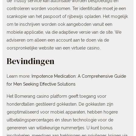
de Trustly service kan autorisatie worden bespoedigd én
controleren worden voorkomen. Ter identificatie moet je een
scankopie van het paspoort of rijbewijs opladen. Het mogelijk
om te inschrijven worden ook aangeboden vanuit een
mobiele applicatie, via die adaptieve versie van de site. We
adviseren om alleen een account aan te doen via de
oorspronkelijke website van een virtuele casino.
Bevindingen
Learn more:
Impotence Medication: A Comprehensive Guide
for Men Seeking Effective Solutions
Het Bomerang casino platform geeft toegang voor
honderdtallen gestileerd gokkasten. De gokkasten zijn
geoptimaliseerd voor mobiel apparaten, hebben hogere
uitbetalingspercentages én steun technologie voor de
genereren van willekeurige nummertjes. U kunt bonus
inschakelen, meedoen aan trekkingen en privileges krijgen via