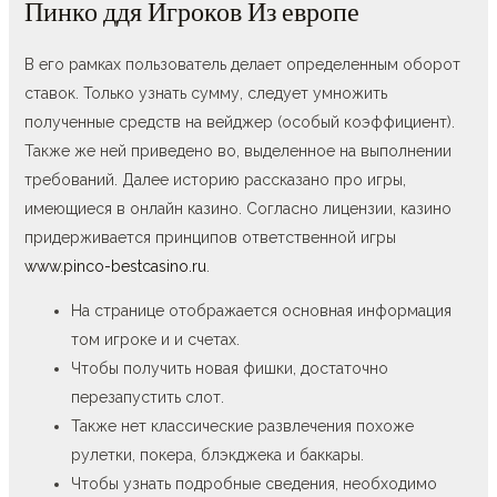
Пинко ддя Игроков Из европе
В его рамках пользователь делает определенным оборот
ставок. Только узнать сумму, следует умножить
полученные средств на вейджер (особый коэффициент).
Также же ней приведено во, выделенное на выполнении
требований. Далее историю рассказано про игры,
имеющиеся в онлайн казино. Согласно лицензии, казино
придерживается принципов ответственной игры
www.pinco-bestcasino.ru
.
На странице отображается основная информация
том игроке и и счетах.
Чтобы получить новая фишки, достаточно
перезапустить слот.
Также нет классические развлечения похоже
рулетки, покера, блэкджека и баккары.
Чтобы узнать подробные сведения, необходимо