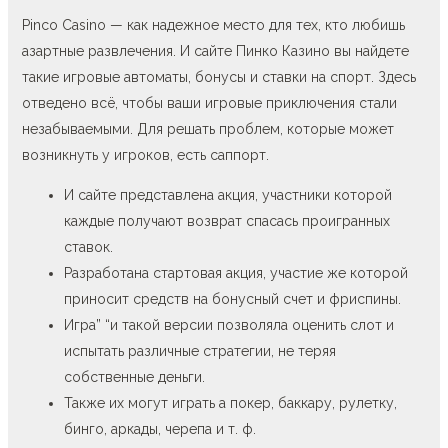
Pinco Casino — как надежное место для тех, кто любишь
азартные развлечения. И сайте Пинко Казино вы найдете
такие игровые автоматы, бонусы и ставки на спорт. Здесь
отведено всё, чтобы ваши игровые приключения стали
незабываемыми. Для решать проблем, которые может
возникнуть у игроков, есть саппорт.
И сайте представлена акция, участники которой
каждые получают возврат спасась проигранных
ставок.
Разработана стартовая акция, участие же которой
приносит средств на бонусный счет и фриспины.
Игра” “и такой версии позволяла оценить слот и
испытать различные стратегии, не теряя
собственные деньги.
Также их могут играть а покер, баккару, рулетку,
бинго, аркады, черепа и т. ф.