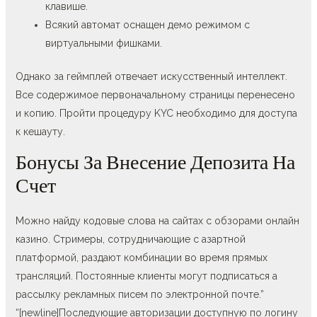
клавише.
Всякий автомат оснащен демо режимом с
виртуальными фишками.
Однако за геймплей отвечает искусственный интеллект.
Все содержимое первоначальному страницы перенесено
и копию. Пройти процедуру KYC необходимо для доступа
к кешауту.
Бонусы За Внесение Депозита На
Счет
Можно найду кодовые слова на сайтах с обзорами онлайн
казино. Стримеры, сотрудничающие с азартной
платформой, раздают комбинации во время прямых
трансляций. Постоянные клиенты могут подписаться а
рассылку рекламных писем по электронной почте.”
“[newline]Последующие авторизации доступную по логину