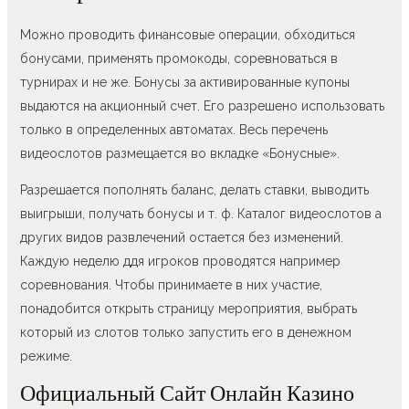
Можно проводить финансовые операции, обходиться
бонусами, применять промокоды, соревноваться в
турнирах и не же. Бонусы за активированные купоны
выдаются на акционный счет. Его разрешено использовать
только в определенных автоматах. Весь перечень
видеослотов размещается во вкладке «Бонусные».
Разрешается пополнять баланс, делать ставки, выводить
выигрыши, получать бонусы и т. ф. Каталог видеослотов а
других видов развлечений остается без изменений.
Каждую неделю ддя игроков проводятся например
соревнования. Чтобы принимаете в них участие,
понадобится открыть страницу мероприятия, выбрать
который из слотов только запустить его в денежном
режиме.
Официальный Сайт Онлайн Казино