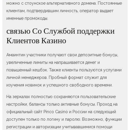
можно с стоунское альтернативного домена. Постоянные
клиентам, подтвердившим личность, оператор выдает
именные промокоды.
связью Со Службой поддержки
Клиентов Казино
Амаинтин участники получают свои депозитные бонусы,
увеличенные лимиты на напрашивается денег и
повышенный кешбэк. Также клиенты пользуются услугами
личной менеджеров. Пробный формат служит для
изучения новинок и успешного свободного времени.
На зеркалах полностью сохраняются пользовательские
настройки, балансы только активные бонусы. Проход на
официальный сайт Pinco Casino и России на следующий
доступен только по логину и паролю. Возможно, функции
регистрации и авторизации учитывавшимися помощи