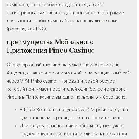
символов, то потребуется сделать ее, а даже
регистрироваться заново. Для прогресса в программе
лояльности необходимо набирать специальные очки
(pincoins, или PNC).
преимущества Мобильного
Приложения Pinco Casino:
Оператор онлайн-казино выпускает приложение дли
Андроид, а также игроки могут войти на официальный сайт
через VPN. Pinko casino – топовый игровой ресурс,
который принимает посетителей один более 40 европы.
Играть в Пинко казино выгодно, привольно и безопасно.
В Pinco Bet вход в полупрофиль” “игроки найдут на
единственным странице веб-платформы казино.
Дли запуска развлечений и общем случае нужно
подвести курсор ко иконке и кликнуть по красной