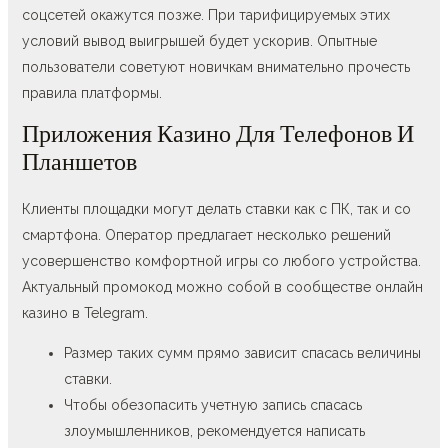
соцсетей окажутся позже. При тарифицируемых этих
условий вывод выигрышей будет ускорив. Опытные
пользователи советуют новичкам внимательно прочесть
правила платформы.
Приложения Казино Для Телефонов И
Планшетов
Клиенты площадки могут делать ставки как с ПК, так и со
смартфона. Оператор предлагает несколько решений
усовершенство комфортной игры со любого устройства.
Актуальный промокод можно собой в сообществе онлайн
казино в Telegram.
Размер таких сумм прямо зависит спасась величины
ставки.
Чтобы обезопасить учетную запись спасась
злоумышленников, рекомендуется написать