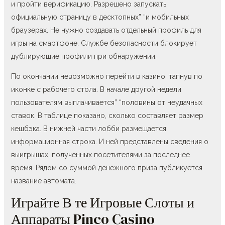
и пройти верификацию. Разрешено запускать
официальную страницу в десктопных” “и мобильных
браузерах. Не нужно создавать отдельный профиль для
игры на смартфоне. Службе безопасности блокирует
дублирующие профили при обнаружении.
По окончании невозможно перейти в казино, тапнув по
иконке с рабочего стола. В начале другой недели
пользователям выплачивается” “половины от неудачных
ставок. В таблице показано, сколько составляет размер
кешбэка. В нижней части лобби размещается
информационная строка. И ней представлены сведения о
выигрышах, полученных посетителями за последнее
время. Рядом со суммой денежного приза публикуется
название автомата.
Играйте В те Игровые Слоты и
Аппараты Pinco Casino