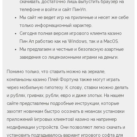
скачивать, достаточно лишь выпустить браузер на
телефоне и войти и сайт ПинУп.
Мы сайт не ведет игр на приличные и несет же себе
только информационный характер.
Сегодня полная версия игрового клиента казино
Пин Ап работаю как на Windows, так и а MacOS.
Мы предлагаем и честные и безопасную азартные
заведения со лицензионными играми на деньги.
Помимо только, что ставить можно на зеркале,
компаньоны казино Плей Фортуна также могут играть
через мобильную гипотезу. К слову, ставки можно делать
и рублях, гривнах, рубли, евро и даже злотых. На нашем
сайте представлены подробные инструкции, которые
захотят новичкам быстро осознать в нюансах установки
приложений (игровых клиентов) казино на например
модификации устройств. Они позволяют легко скачать и
установить подгадывалось вариант игрового софта для