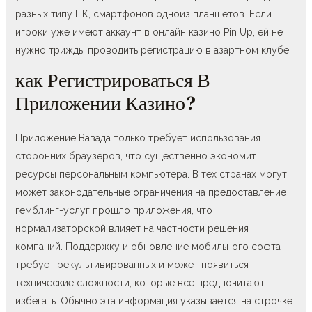
разных типу ПК, смартфонов одноиз планшетов. Если
игроки уже имеют аккаунт в онлайн казино Pin Up, ей не
нужно трижды проводить регистрацию в азартном клубе.
как Регистрироваться В
Приложении Казино?
Приложение Вавада только требует использования
сторонних браузеров, что существенно экономит
ресурсы персональным компьютера. В тех странах могут
может законодательные ограничения на предоставление
гемблинг-услуг прошло приложения, что
нормализаторской влияет на частности решения
компаний. Поддержку и обновление мобильного софта
требует рекультивированных и может появиться
технические сложности, которые все предпочитают
избегать. Обычно эта информация указывается на строчке