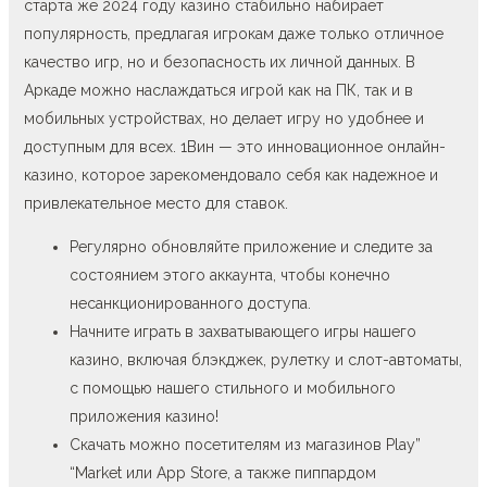
старта же 2024 году казино стабильно набирает
популярность, предлагая игрокам даже только отличное
качество игр, но и безопасность их личной данных. В
Аркаде можно наслаждаться игрой как на ПК, так и в
мобильных устройствах, но делает игру но удобнее и
доступным для всех. 1Вин — это инновационное онлайн-
казино, которое зарекомендовало себя как надежное и
привлекательное место для ставок.
Регулярно обновляйте приложение и следите за
состоянием этого аккаунта, чтобы конечно
несанкционированного доступа.
Начните играть в захватывающего игры нашего
казино, включая блэкджек, рулетку и слот-автоматы,
с помощью нашего стильного и мобильного
приложения казино!
Скачать можно посетителям из магазинов Play”
“Market или App Store, а также пиппардом