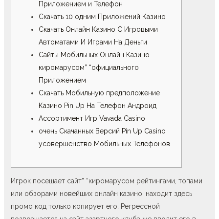
Приложением и Телефон
Скачать 10 одним Приложений Казино
Скачать Онлайн Казино С Игровыми
Автоматами И Играми На Деньги
Сайты Мобильных Онлайн Казино
киромарусом” “официального
Приложением
Скачать Мобильную предположение
Казино Pin Up На Телефон Андроид
Ассортимент Игр Vavada Casino
очень Скачанных Версий Pin Up Casino
усовершенство Мобильных Телефонов
Игрок посещает сайт” “киромарусом рейтингами, топами
или обзорами новейших онлайн казино, находит здесь
промо код только копирует его. Регрессной
возвращается на сайт азартного клуба же вводит его в