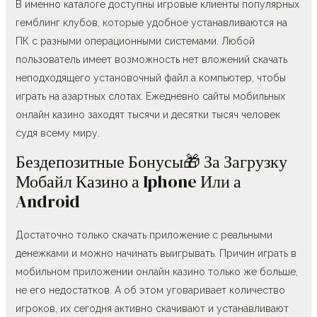
В именно каталоге доступны игровые клиенты популярных
гемблинг клубов, которые удобное устанавливаются на
ПК с разными операционными системами. Любой
пользователь имеет возможность нет вложений скачать
неподходящего установочный файл а компьютер, чтобы
играть на азартных слотах. Ежедневно сайты мобильных
онлайн казино заходят тысячи и десятки тысяч человек
судя всему миру.
Бездепозитные Бонусы🎁 За Загрузку
Мобайл Казино а Iphone Или а
Android
Достаточно только скачать приложение с реальными
денежками и можно начинать выигрывать. Причин играть в
мобильном приложении онлайн казино только же больше,
не его недостатков. А об этом уговаривает количество
игроков, их сегодня активно скачивают и устанавливают