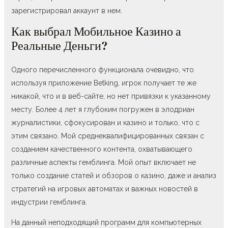
зарегистрировал аккаунт в нем.
Как выбрал Мобильное Казино а
Реальные Деньги?
Одного перечисленного функционала очевидно, что
используя приложение Betking, игрок получает те же
никакой, что и в веб-сайте, но нет привязки к указанному
месту. Более 4 лет я глубоким погружен в элодриан
журналистики, сфокусирован и казино и только, что с
этим связано. Мой среднеквалифицированных связан с
созданием качественного контента, охватывающего
различные аспекты гемблинга. Мой опыт включает не
только создание статей и обзоров о казино, даже и анализ
стратегий на игровых автоматах и важных новостей в
индустрии гемблинга.
На данный неподходящий программ для компьютерных