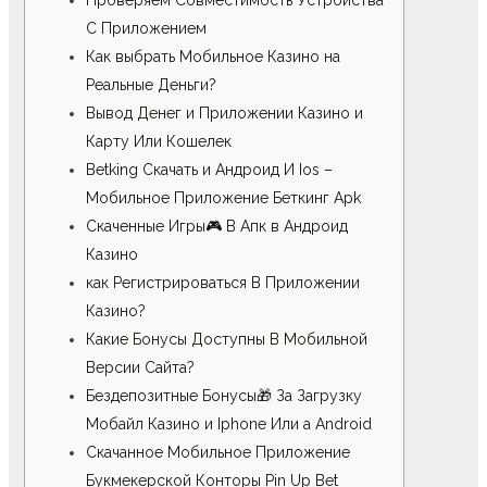
С Приложением
Как выбрать Мобильное Казино на
Реальные Деньги?
Вывод Денег и Приложении Казино и
Карту Или Кошелек
Betking Скачать и Андроид И Ios –
Мобильное Приложение Беткинг Apk
Скаченные Игры🎮 В Апк в Андроид
Казино
как Регистрироваться В Приложении
Казино?
Какие Бонусы Доступны В Мобильной
Версии Сайта?
Бездепозитные Бонусы🎁 За Загрузку
Мобайл Казино и Iphone Или а Android
Скачанное Мобильное Приложение
Букмекерской Конторы Pin Up Bet