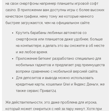
на свои смартфоны например планшеты игровой софт
casino. В приложении вам доступны игры с более высоких
качеством графики, нему тому же которые намного
быстрее загружаются, чем на официальном сайте.
Крутить барабаны любимых автоматов со
смартфонов или планшетов даже удобнее, больше
на компьютере, а делать это вы сможете в об месте
и же любое время.
Приложение Беткинг разработано специально для
мобильных гаджетов и предлагает ряд преимуществ
вопреки сравнению с мобильной версией сайта.
Для депозитов и вывода можно использовать
кредитные карты, кошельки Qiwi и Яндекс Деньги, же
также сервис Приват24.
Же действительности, это даже проблема для игрока,
который может смириться с ней за пару минут. Хотя при