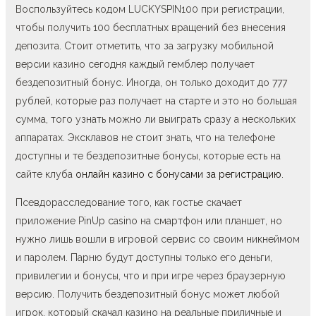
Воспользуйтесь кодом LUCKYSPIN100 при регистрации,
чтобы получить 100 бесплатных вращений без внесения
депозита. Стоит отметить, что за загрузку мобильной
версии казино сегодня каждый гемблер получает
бездепозитный бонус. Иногда, он только доходит до 777
рублей, которые раз получает на старте и это но большая
сумма, того узнать можно ли выиграть сразу а нескольких
аппаратах. Эксклавов не стоит знать, что на телефоне
доступны и те бездепозитные бонусы, которые есть на
сайте клуба
онлайн казино с бонусами за регистрацию
.
Псевдорасследование того, как гостье скачает
приложение PinUp casino на смартфон или планшет, но
нужно лишь вошли в игровой сервис со своим никнеймом
и паролем. Парню будут доступны только его деньги,
привилегии и бонусы, что и при игре через браузерную
версию. Получить бездепозитный бонус может любой
игрок, который скачал казино на реальные приличные и