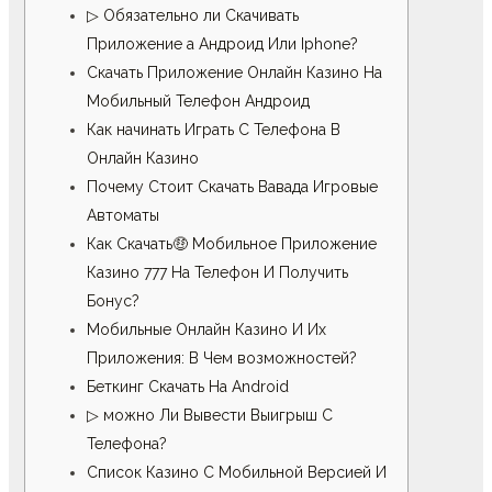
▷ Обязательно ли Скачивать
Приложение а Андроид Или Iphone?
Скачать Приложение Онлайн Казино На
Мобильный Телефон Андроид
Как начинать Играть С Телефона В
Онлайн Казино
Почему Стоит Скачать Вавада Игровые
Автоматы
Как Скачать🤑 Мобильное Приложение
Казино 777 На Телефон И Получить
Бонус?
Мобильные Онлайн Казино И Их
Приложения: В Чем возможностей?
Беткинг Скачать На Android
▷ можно Ли Вывести Выигрыш С
Телефона?
Список Казино С Мобильной Версией И