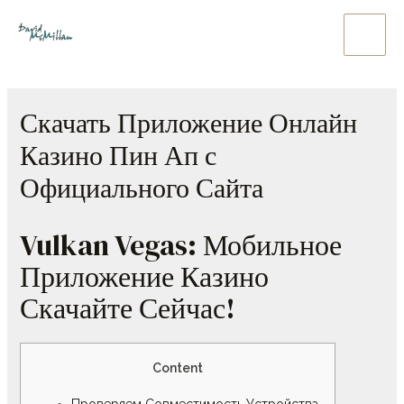
Skip
to
Main
content
Men
Скачать Приложение Онлайн
Казино Пин Ап с
Официального Сайта
Vulkan Vegas: Мобильное
Приложение Казино
Скачайте Сейчас!
Content
Проверяем Совместимость Устройства