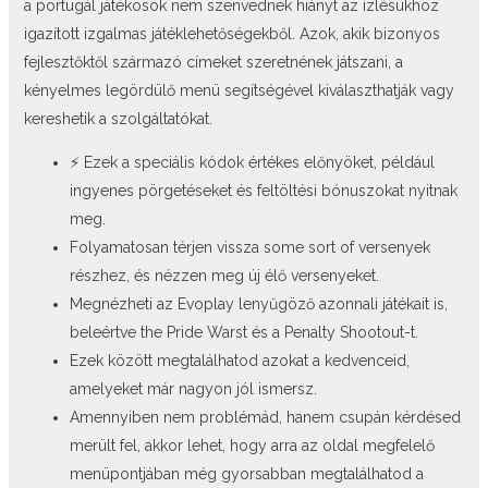
a portugál játékosok nem szenvednek hiányt az ízlésükhöz
igazított izgalmas játéklehetőségekből. Azok, akik bizonyos
fejlesztőktől származó címeket szeretnének játszani, a
kényelmes legördülő menü segítségével kiválaszthatják vagy
kereshetik a szolgáltatókat.
⚡️ Ezek a speciális kódok értékes előnyöket, például
ingyenes pörgetéseket és feltöltési bónuszokat nyitnak
meg.
Folyamatosan térjen vissza some sort of versenyek
részhez, és nézzen meg új élő versenyeket.
Megnézheti az Evoplay lenyűgöző azonnali játékait is,
beleértve the Pride Warst és a Penalty Shootout-t.
Ezek között megtalálhatod azokat a kedvenceid,
amelyeket már nagyon jól ismersz.
Amennyiben nem problémád, hanem csupán kérdésed
merült fel, akkor lehet, hogy arra az oldal megfelelő
menüpontjában még gyorsabban megtalálhatod a