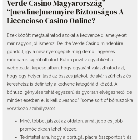
Verde Casino Magyarország”
“[newline]mennyire Biztonságos A
Licencioso Casino Online?
Ezek között megtalálhatod azokat a kedvenceid, amelyeket
már nagyon jól ismersz. De, the Verde Casino mindenkire
gondolt, így a new nyerőgépek még demó, ingyenes
módban is kipróbálhatod. Külön pozitív egyébként a
weboldallal kapcsolatban, hogy egyaránt választhatod azt,
hogy egy helyen lásd az összes játékot, de akár szűrhetsz és
kereshetsz is definitely a kedvenc kategóriáid között. A
bónusz igénylése tehát egyszerű és gyorsan elvégezhető, de
minden esetben el is kell olvasnod” “some sort of bónuszokra
vonatkozó szabályzatot.
Minél többet játszol az oldalon, annál jobb és jobb
promóciókban lehet részed!
Tekintettel arra, hogy a portugál piacra összpontosít, és