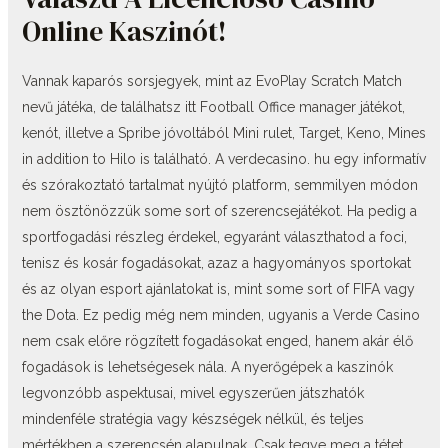
Online Kaszinót!
Vannak kaparós sorsjegyek, mint az EvoPlay Scratch Match
nevű játéka, de találhatsz itt Football Office manager játékot,
kenót, illetve a Spribe jóvoltából Mini rulet, Target, Keno, Mines
in addition to Hilo is található. A verdecasino. hu egy informatív
és szórakoztató tartalmat nyújtó platform, semmilyen módon
nem ösztönözzük some sort of szerencsejátékot. Ha pedig a
sportfogadási részleg érdekel, egyaránt választhatod a foci,
tenisz és kosár fogadásokat, azaz a hagyományos sportokat
és az olyan esport ajánlatokat is, mint some sort of FIFA vagy
the Dota. Ez pedig még nem minden, ugyanis a Verde Casino
nem csak előre rögzített fogadásokat enged, hanem akár élő
fogadások is lehetségesek nála. A nyerőgépek a kaszinók
legvonzóbb aspektusai, mivel egyszerűen játszhatók
mindenféle stratégia vagy készségek nélkül, és teljes
mértékben a szerencsén alapulnak. Csak tegye meg a tétet,