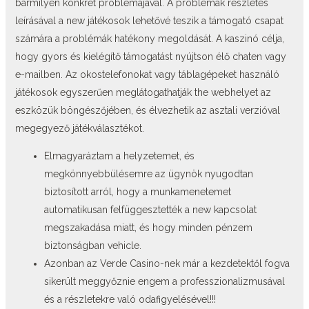
bármilyen konkrét problémájával. A problémák részletes
leírásával a new játékosok lehetővé teszik a támogató csapat
számára a problémák hatékony megoldását. A kaszinó célja,
hogy gyors és kielégítő támogatást nyújtson élő chaten vagy
e-mailben. Az okostelefonokat vagy táblagépeket használó
játékosok egyszerűen meglátogathatják the webhelyet az
eszközük böngészőjében, és élvezhetik az asztali verzióval
megegyező játékválasztékot.
Elmagyaráztam a helyzetemet, és
megkönnyebbülésemre az ügynök nyugodtan
biztosított arról, hogy a munkamenetemet
automatikusan felfüggesztették a new kapcsolat
megszakadása miatt, és hogy minden pénzem
biztonságban vehicle.
Azonban az Verde Casino-nek már a kezdetektől fogva
sikerült meggyőznie engem a professzionalizmusával
és a részletekre való odafigyelésével!!!