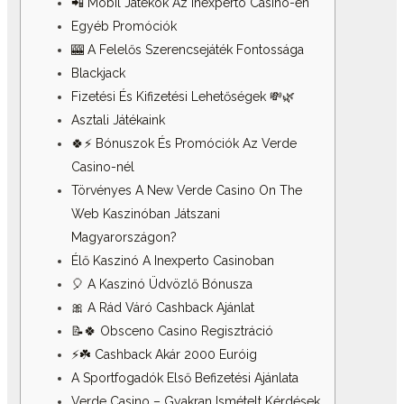
📲 Mobil Játékok Az Inexperto Casino-en
Egyéb Promóciók
🎰 A Felelős Szerencsejáték Fontossága
Blackjack
Fizetési És Kifizetési Lehetőségek 💸🌿
Asztali Játékaink
🍀⚡️ Bónuszok És Promóciók Az Verde
Casino-nél
Törvényes A New Verde Casino On The
Web Kaszinóban Játszani
Magyarországon?
Élő Kaszinó A Inexperto Casinoban
🎈 A Kaszinó Üdvözlő Bónusza
🎀 A Rád Váró Cashback Ajánlat
📝🍀 Obsceno Casino Regisztráció
⚡️☘️ Cashback Akár 2000 Euróig
A Sportfogadók Első Befizetési Ajánlata
Verde Casino – Gyakran Ismételt Kérdések