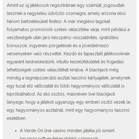
Amint az új játékosok regisztrálnak egy számlát, jogosultak
lesznek a nagylelkű üdvözlő csomagra, amely arizona első
három befizetésüket fedezi. A már meglévő tagokat
folyamatos promóciók széles választéka várja, mint például a
veszteségek után járó készpénz-visszatérítés, újratöltési
bónuszok, ingyenes pörgetések és a jövedelmező
versenyeken való részvétel. Kezdő és tapasztalt játékosoknak
egyaránt kedveskedünk, intuitív kezelőfelületet és fogadási
lehetőségek széles választékát kínálva. A blackjack még
mindig a legnépszerűbb asztali kaszinó kártyajáték, amelynek
egy tucat élő változatát és több hagyományos változatát is
kipróbálhatod. Az élő osztós, másnéven live blackjack
lényege, hogy a játékot ugyanúgy egy emberi osztó vezeti le,
egy hagyományos asztalnál, mint egy hagyományos kaszinó
esetében.
A Verde On line casino minden játéka jól ismert
kaszinószoftver-fejlesztőktől származik.