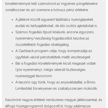
követelménnyel kell számolnod az ingyenes pörgetésekre
vonatkozóan és 40-szeresre a bónusz pénz értékére.
A játékok között egyaránt találhatsz nyerőgépeket,
asztali és kártyajátékokat, de élő osztós ajánlatokat is.
Számos fogadási típust kínálunk, arizona egyszerű
nyeremény/veszteség fogadásoktól kezdve az
összetettebb fogadási stratégiákig.
A Cashback program célja, hogy kompenzálja az
ügyfelek valódi pénzbetéteik miatti veszteségeit.
Bár a fogadási követelmények kicsit magasak voltak
(30x nyeremény), mégis sikerült tisztességes
nyereséggel távoznom.
A kaszinó úgy tűnik, hogy az anyavállalattal, a Brivio
Limiteddel törvényesen és szabályszerűen működik.
Kaszinónk nagyra értékeli rendszeres magyar játékosainkat, és
átfogó hűségprogramot dolgozott ki, hogy jutalmazza