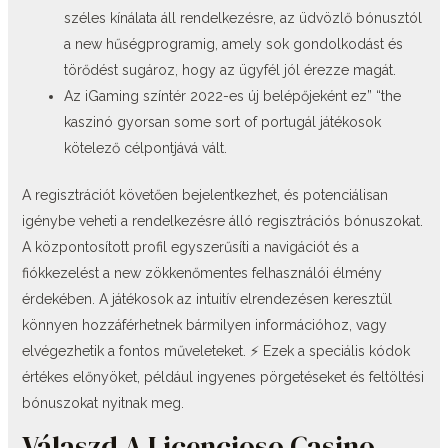
széles kínálata áll rendelkezésre, az üdvözlő bónusztól
a new hűségprogramig, amely sok gondolkodást és
törődést sugároz, hogy az ügyfél jól érezze magát.
Az iGaming színtér 2022-es új belépőjeként ez” “the
kaszinó gyorsan some sort of portugál játékosok
kötelező célpontjává vált.
A regisztrációt követően bejelentkezhet, és potenciálisan
igénybe veheti a rendelkezésre álló regisztrációs bónuszokat.
A központosított profil egyszerűsíti a navigációt és a
fiókkezelést a new zökkenőmentes felhasználói élmény
érdekében. A játékosok az intuitív elrendezésen keresztül
könnyen hozzáférhetnek bármilyen információhoz, vagy
elvégezhetik a fontos műveleteket. ⚡️ Ezek a speciális kódok
értékes előnyöket, például ingyenes pörgetéseket és feltöltési
bónuszokat nyitnak meg.
Válaszd A Licencioso Casino