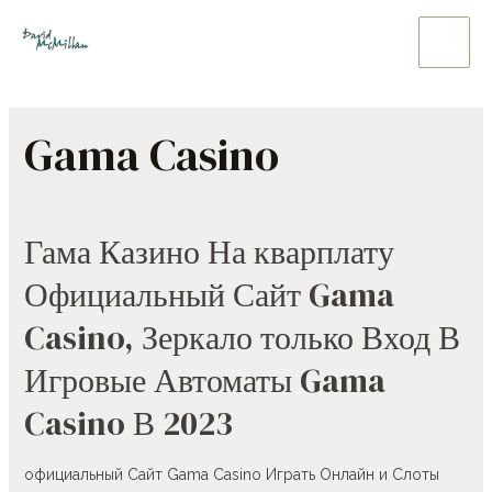
Skip
to
Main
content
Men
Gama Casino
Гама Казино На кварплату
Официальный Сайт Gama
Casino, Зеркало только Вход В
Игровые Автоматы Gama
Casino В 2023
официальный Сайт Gama Casino Играть Онлайн и Слоты