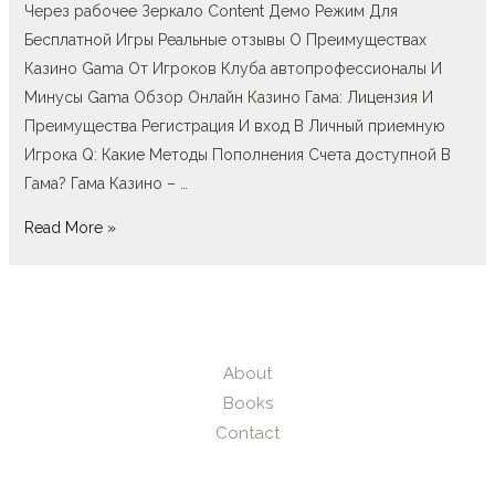
Через рабочее Зеркало Content Демо Режим Для
Бесплатной Игры Реальные отзывы О Преимуществах
Казино Gama От Игроков Клуба автопрофессионалы И
Минусы Gama Обзор Онлайн Казино Гама: Лицензия И
Преимущества Регистрация И вход В Личный приемную
Игрока Q: Какие Методы Пополнения Счета доступной В
Гама? Гама Казино – …
Гама
Read More »
Казино
На
кварплату
Официальный
Сайт
About
Gama
Books
Casino,
Contact
Зеркало
только