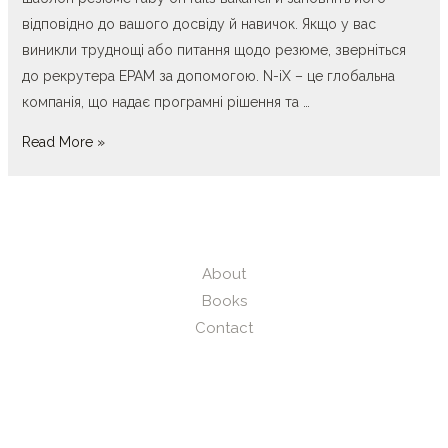
відповідно до вашого досвіду й навичок. Якщо у вас
виникли труднощі або питання щодо резюме, зверніться
до рекрутера EPAM за допомогою. N-iX – це глобальна
компанія, що надає програмні рішення та …
Вакансії
Read More »
для
Ruby
on
Rails
Engineer
About
в
Books
EPAM
Contact
Ukraine
Ruby-
розробники
рівня: