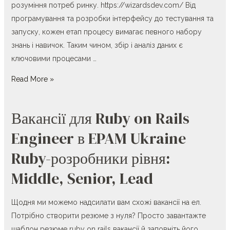
розуміння потреб ринку. https://wizardsdev.com/ Від
програмування та розробки інтерфейсу до тестування та
запуску, кожен етап процесу вимагає певного набору
знань і навичок. Таким чином, збір і аналіз даних є
ключовими процесами …
9
Read More »
порад
щодо
Вакансії для Ruby on Rails
розробки
мобільних
Engineer в EPAM Ukraine
додатків
Ruby-розробники рівня:
для
стартапів
Middle, Senior, Lead
Щодня ми можемо надсилати вам схожі вакансії на ел.
Потрібно створити резюме з нуля? Просто завантажте
шаблон резюме ruby on rails вакансії й заповніть його