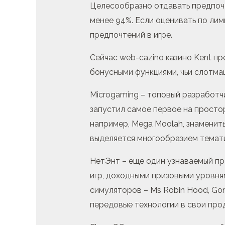
Целесообразно отдавать предпочт
менее 94%. Если оценивать по ли
предпочтений в игре.
Сейчас web-cazino казино Kent п
бонусными функциями, чьи слотма
Microgaming – топовый разработчи
запустил самое первое на простор
например, Mega Moolah, знаменит
выделяется многообразием темати
НетЭнт – еще один узнаваемый пр
игр, доходными призовыми уровня
симуляторов – Ms Robin Hood, Gon
передовые технологии в свои про