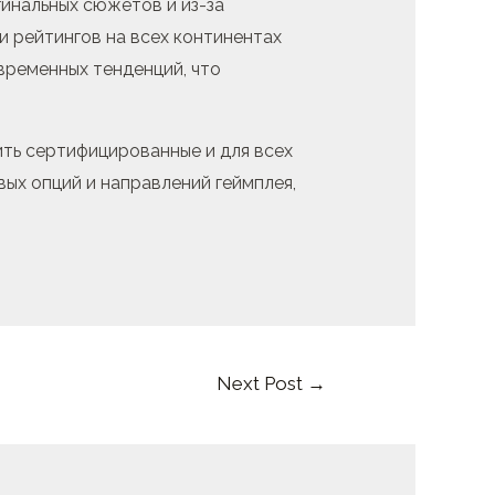
гинальных сюжетов и из-за
ии рейтингов на всех континентах
временных тенденций, что
ить сертифицированные и для всех
ых опций и направлений геймплея,
Next Post
→