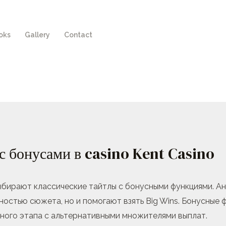
oks
Gallery
Contact
 с бонусами в casino Kent Casino
 выбирают классические тайтлы с бонусными функциями. 
остью сюжета, но и помогают взять Big Wins. Бонусные 
ьного этапа с альтернативными множителями выплат.