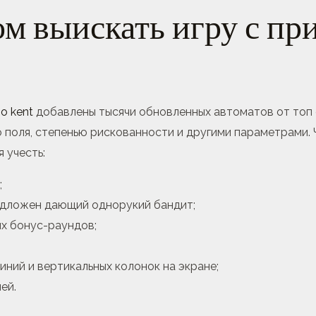
ом выискать игру с п
no kent
добавлены тысячи обновленных автоматов от топ 
о поля, степенью рискованности и другими параметрами.
 учесть:
;
едложен дающий однорукий бандит;
х бонус-раундов;
иний и вертикальных колонок на экране;
ей.