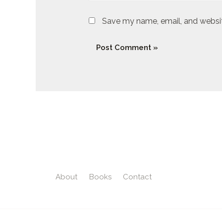
Save my name, email, and website
About
Books
Contact