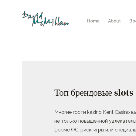
Skip
to
Home
About
Bo
content
Топ брендовые slots
Многие гости kazino Kent Casino
не только повышенной увлекательн
форме ФС, риск-игры или специал