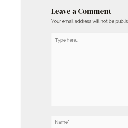
Leave a Comment
Your email address will not be publi
Type
here..
Name*